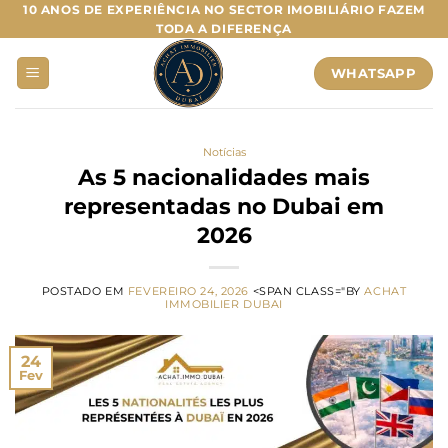
Saltar
10 ANOS DE EXPERIÊNCIA NO SECTOR IMOBILIÁRIO FAZEM
TODA A DIFERENÇA
para
o
WHATSAPP
conteúdo
Notícias
As 5 nacionalidades mais
representadas no Dubai em
2026
POSTADO EM
FEVEREIRO 24, 2026
<SPAN CLASS="BY
ACHAT
IMMOBILIER DUBAI
24
Fev