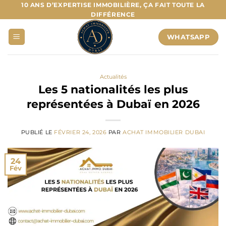
Passer
10 ANS D’EXPERTISE IMMOBILIÈRE, ÇA FAIT TOUTE LA
DIFFÉRENCE
au
contenu
WHATSAPP
Actualités
Les 5 nationalités les plus
représentées à Dubaï en 2026
PUBLIÉ LE
FÉVRIER 24, 2026
PAR
ACHAT IMMOBILIER DUBAI
24
Fév