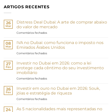
ARTIGOS RECENTES
Distress Deal Dubai: A arte de comprar abaixo
26
Mar
do valor de mercado
em
Comentários fechados
Distress
Deal
IVA no Dubai: como funciona o imposto nos
08
Dubai
Mar
Emirados Árabes Unidos
:
em
Comentários fechados
L’art
TVA
d’acheter
à
en
Investir no Dubai em 2026: como a lei
27
Dubaï
dessous
Fev
protege cada cêntimo do seu investimento
:
du
imobiliário
comment
marché
em
Comentários fechados
fonctionne
Investir
la
à
taxe
Investir em ouro no Dubai em 2026: Souk,
26
Dubaï
aux
Fev
jóias e estratégia de riqueza
en
Émirats
em
Comentários fechados
2026
arabes
Investir
:
unis
dans
Comment
As 5 nacionalidades mais representadas no
24
l’or