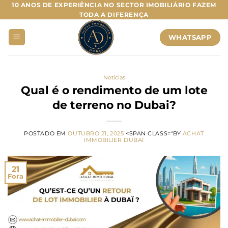
Saltar
10 ANOS DE EXPERIÊNCIA NO SECTOR IMOBILIÁRIO FAZEM
TODA A DIFERENÇA
para
o
WHATSAPP
conteúdo
Notícias
Qual é o rendimento de um lote
de terreno no Dubai?
POSTADO EM
OUTUBRO 21, 2025
<SPAN CLASS="BY
ACHAT
IMMOBILIER DUBAI
21
Fora