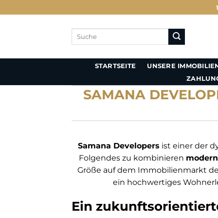
Zum
Inhalt
springen
Suche
nach:
UNSERE IMMOBILIE
STARTSEITE
ZAHLUN
SAMANA DEVELOPE
Samana Developers
ist einer der 
Folgendes zu kombinieren
moderne
Größe auf dem Immobilienmarkt der 
ein hochwertiges Wohnerle
Ein zukunftsorientier