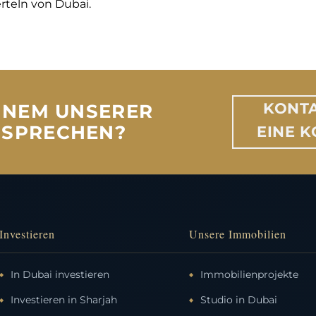
erteln von Dubai.
KONTA
EINEM UNSERER
 SPRECHEN?
EINE 
Investieren
Unsere Immobilien
In Dubai investieren
Immobilienprojekte
Investieren in Sharjah
Studio in Dubai