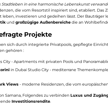
s Stadtleben in eine harmonische Lebenskunst verwand
zen, die vom Resortstil inspiriert sind, etabliert. Das Zie
 leben, investieren und gedeihen lässt. Der Bauträger 
tik
und
großzügige Außenbereiche
die an Wohlbefinde
fragte Projekte
 sich durch integrierte Privatpools, gepflegte Einric
en gehören :
s City - Apartments mit privaten Pools und Panoramablic
orini
in Dubai Studio City - mediterrane Themenkompl
rk Views
- moderne Residenzen, die vom europäischen Li
 von Samana, Folgendes zu verbinden
Luxus und Zugäng
agende
Investitionsrendite
.