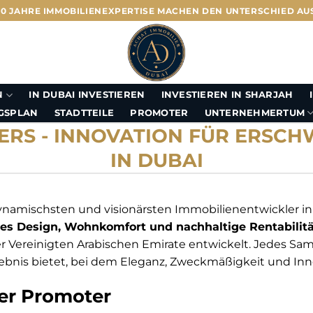
10 JAHRE IMMOBILIENEXPERTISE MACHEN DEN UNTERSCHIED AU
N
IN DUBAI INVESTIEREN
INVESTIEREN IN SHARJAH
UNTERNEHMERTUM
GSPLAN
STADTTEILE
PROMOTER
RS - INNOVATION FÜR ERSCH
IN DUBAI
dynamischsten und visionärsten Immobilienentwickler in 
s Design, Wohnkomfort und nachhaltige Rentabilitä
Vereinigten Arabischen Emirate entwickelt. Jedes Samana
bnis bietet, bei dem Eleganz, Zweckmäßigkeit und Inno
ter Promoter