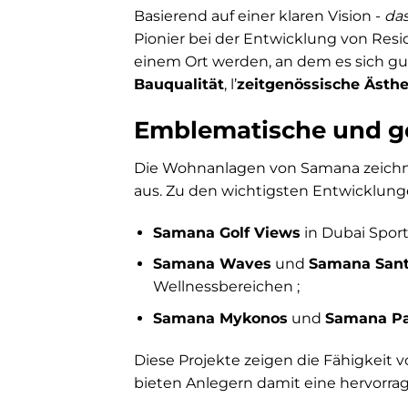
Basierend auf einer klaren Vision -
da
Pionier bei der Entwicklung von Residen
einem Ort werden, an dem es sich gut
Bauqualität
, l’
zeitgenössische Ästhe
Emblematische und ge
Die Wohnanlagen von Samana zeichnen
aus. Zu den wichtigsten Entwicklung
Samana Golf Views
in Dubai Sport
Samana Waves
und
Samana Sant
Wellnessbereichen ;
Samana Mykonos
und
Samana Pa
Diese Projekte zeigen die Fähigkeit
bieten Anlegern damit eine hervorr