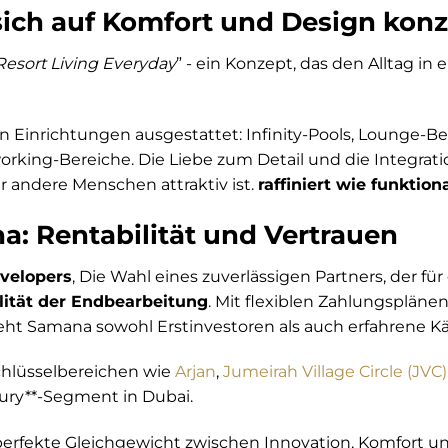
 sich auf Komfort und Design konz
Resort Living Everyday
” - ein Konzept, das den Alltag in
n Einrichtungen ausgestattet: Infinity-Pools, Lounge-Be
rking-Bereiche. Die Liebe zum Detail und die Integrat
 andere Menschen attraktiv ist.
raffiniert wie funktion
a: Rentabilität und Vertrauen
velopers
, Die Wahl eines zuverlässigen Partners, der für 
lität der Endbearbeitung
. Mit flexiblen Zahlungspläne
ieht Samana sowohl Erstinvestoren als auch erfahrene Kä
 Schlüsselbereichen wie
Arjan
,
Jumeirah Village Circle (JVC)
ury**-Segment in Dubai.
erfekte Gleichgewicht zwischen Innovation, Komfort und