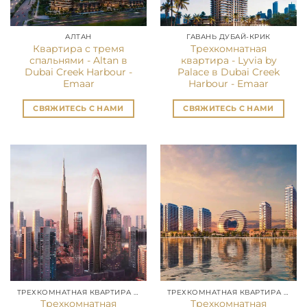
АЛТАН
ГАВАНЬ ДУБАЙ-КРИК
Квартира с тремя
Трехкомнатная
спальнями - Altan в
квартира - Lyvia by
Dubai Creek Harbour -
Palace в Dubai Creek
Emaar
Harbour - Emaar
СВЯЖИТЕСЬ С НАМИ
СВЯЖИТЕСЬ С НАМИ
ТРЕХКОМНАТНАЯ КВАРТИРА В ДУБАЕ
ТРЕХКОМНАТНАЯ КВАРТИРА В ДУБАЕ
Трехкомнатная
Трехкомнатная