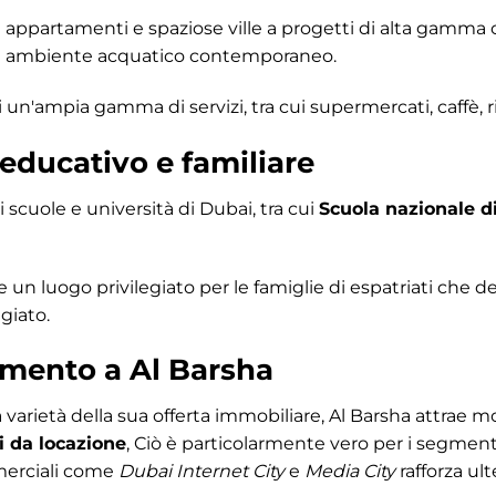
 appartamenti e spaziose ville a progetti di alta gamm
 un ambiente acquatico contemporaneo.
 un'ampia gamma di servizi, tra cui supermercati, caffè, rist
educativo e familiare
i scuole e università di Dubai, tra cui
Scuola nazionale d
n luogo privilegiato per le famiglie di espatriati che d
giato.
imento a Al Barsha
a varietà della sua offerta immobiliare, Al Barsha attrae mol
i da locazione
, Ciò è particolarmente vero per i segmenti
mmerciali come
Dubai Internet City
e
Media City
rafforza ul