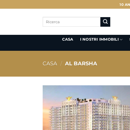
Salta
10 A
ai
contenuti
Cerca:
I NOSTRI IMMOBILI
CASA
CASA
/
AL BARSHA