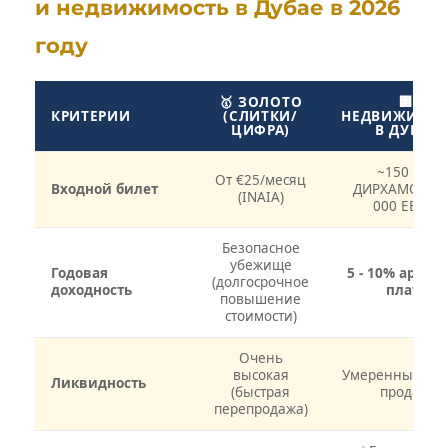
и недвижимость в Дубае в 2026
году
🥇 ЗОЛОТО
🏢
КРИТЕРИИ
(СЛИТКИ/
НЕДВИЖИМО
ЦИФРА)
В ДУБАЕ
~150 000
От €25/месяц
Входной билет
ДИРХАМОВ (≈
(INAIA)
000 ЕВРО)
Безопасное
убежище
Годовая
5 - 10% аренд
(долгосрочное
доходность
плата
повышение
стоимости)
Очень
высокая
Умеренный (вр
Ликвидность
(быстрая
продаж)
перепродажа)