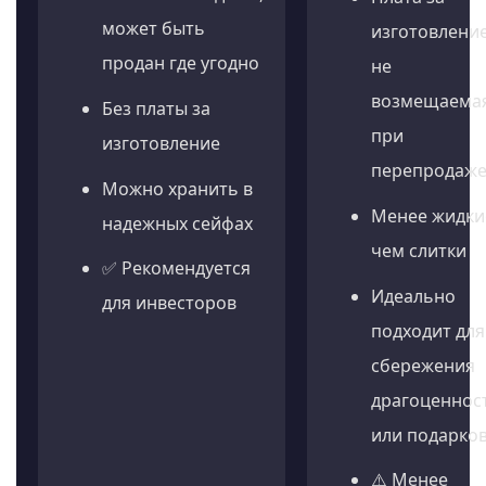
может быть
изготовление
продан где угодно
не
возмещаема
Без платы за
при
изготовление
перепродаж
Можно хранить в
Менее жидки
надежных сейфах
чем слитки
✅ Рекомендуется
Идеально
для инвесторов
подходит для
сбережения
драгоценнос
или подарко
⚠️ Менее