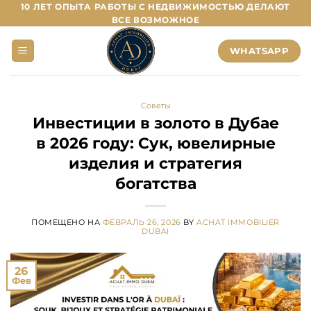
Перейти
10 ЛЕТ ОПЫТА РАБОТЫ С НЕДВИЖИМОСТЬЮ ДЕЛАЮТ
ВСЕ ВОЗМОЖНОЕ
к
содержанию
WHATSAPP
Советы
Инвестиции в золото в Дубае
в 2026 году: Сук, ювелирные
изделия и стратегия
богатства
ПОМЕЩЕНО НА
ФЕВРАЛЬ 26, 2026
BY
ACHAT IMMOBILIER
DUBAI
26
Фев