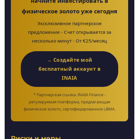
начните инвестировать в
физическое золото уже сегодня
Эксклюзивное партнерское
предложение - Счет открывается за
несколько минут - От €25/месяц
→ Создайте мой
бесплатный аккаунт в
INAIA
* Партнерская ссылка. INAIA Finance -
регулируемая платформа, предлагающая
физическое золото, сертифицированное LBMA.
Риски и меры