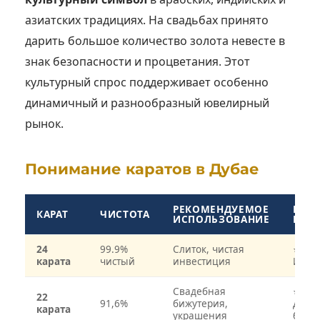
азиатских традициях. На свадьбах принято
дарить большое количество золота невесте в
знак безопасности и процветания. Этот
культурный спрос поддерживает особенно
динамичный и разнообразный ювелирный
рынок.
Понимание каратов в Дубае
РЕКОМЕНДУЕМОЕ
ПОП
КАРАТ
ЧИСТОТА
ИСПОЛЬЗОВАНИЕ
В ДУ
24
99.9%
Слиток, чистая
⭐⭐⭐
карата
чистый
инвестиция
Инве
Свадебная
⭐⭐⭐
22
91,6%
бижутерия,
Доми
карата
украшения
база